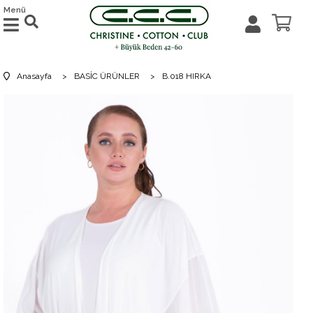
Menü
Anasayfa
>
BASİC ÜRÜNLER
>
B.018 HIRKA