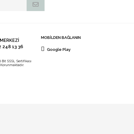
MOBİLDEN BAĞLANIN
 MERKEZİ
2 248 13 36
Google Play
8 Bit SSSL Sertifikası
e Korunmaktadır.