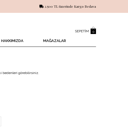
2.500 TL üzerinde Kargo Bedava
SEPETIM
0
HAKKIMIZDA
MAĞAZALAR
 bedenleri görebilirsiniz.