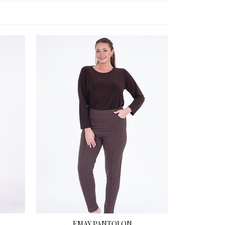
EMAY PANTOLON
EM