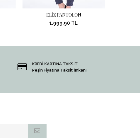
ELİZ PANTOLON
HAN
1.999,90 TL
999,
KREDİ KARTINA TAKSİT
Peşin Fiyatına Taksit İmkanı