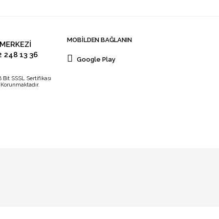
MOBİLDEN BAĞLANIN
 MERKEZİ
2 248 13 36
Google Play
8 Bit SSSL Sertifikası
e Korunmaktadır.