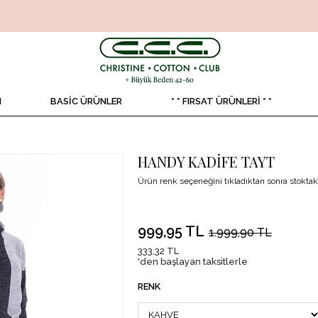
N
BASİC ÜRÜNLER
* * FIRSAT ÜRÜNLERİ * *
HANDY KADİFE TAYT
Ürün renk seçeneğini tıkladıktan sonra stoktaki
999,95 TL
1.999,90 TL
333,32 TL
'den başlayan taksitlerle
RENK