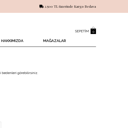
2.500 TL üzerinde Kargo Bedava
SEPETIM
0
HAKKIMIZDA
MAĞAZALAR
 bedenleri görebilirsiniz.