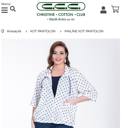
Menü
Anasayfa
>
KOT PANTOLON
>
MALİNE KOT PANTOLON