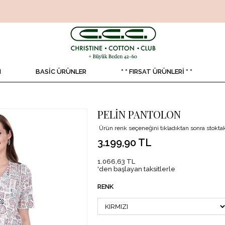
N
BASİC ÜRÜNLER
* * FIRSAT ÜRÜNLERİ * *
PELİN PANTOLON
Ürün renk seçeneğini tıkladıktan sonra stoktaki
3.199,90 TL
1.066,63 TL
'den başlayan taksitlerle
RENK