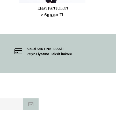
EMAY PANTOLON
EM
2.699,90 TL
KREDİ KARTINA TAKSİT
Peşin Fiyatına Taksit İmkanı