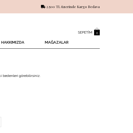
2.500 TL üzerinde Kargo Bedava
SEPETIM
0
HAKKIMIZDA
MAĞAZALAR
 bedenleri görebilirsiniz.